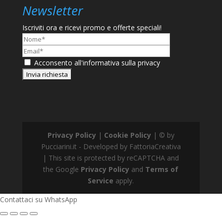
Newsletter
Iscriviti ora e ricevi promo e offerte speciali!
Nome*
Email*
Acconsento
all'informativa sulla privacy
Privacy Policy
|
Cookie Policy
| © by
Pucciarini.it - Developed by FattoriaCreativa
| This site is protected by reCAPTCHA and
the Google
Privacy Policy
and
Terms of
Service
apply.
Contattaci su WhatsApp