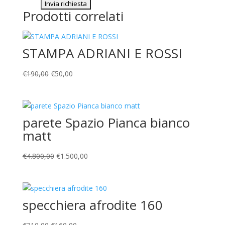
Prodotti correlati
STAMPA ADRIANI E ROSSI
Il
Il
€
190,00
€
50,00
prezzo
prezzo
originale
attuale
era:
è:
parete Spazio Pianca bianco
€190,00.
€50,00.
matt
Il
Il
€
4.800,00
€
1.500,00
prezzo
prezzo
originale
attuale
era:
è:
specchiera afrodite 160
€4.800,00.
€1.500,00.
Il
Il