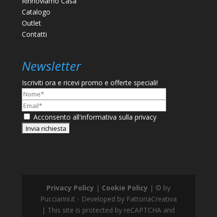
Rinnoviamo Casa
Catalogo
Outlet
Contatti
Newsletter
Iscriviti ora e ricevi promo e offerte speciali!
Nome*
Email*
Acconsento
all'informativa sulla privacy
Privacy Policy
|
Cookie Policy
| © by
Pucciarini.it - Developed by FattoriaCreativa
| This site is protected by reCAPTCHA and