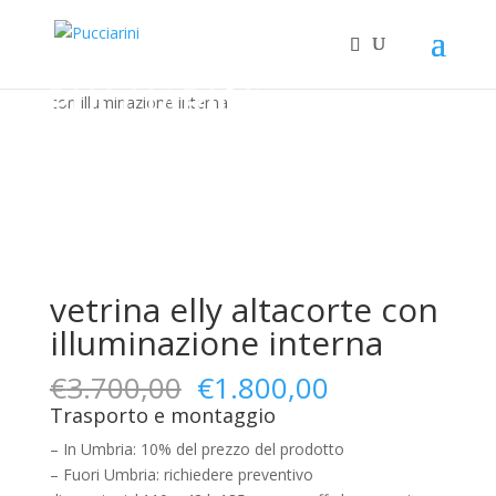
Esaurito
-51%
-73%
-68%
-48%
Home
/
Outlet
/
Complementi
/ vetrina elly altacorte
con illuminazione interna
vetrina elly altacorte con
illuminazione interna
Il
Il
€
3.700,00
€
1.800,00
prezzo
prezzo
Trasporto e montaggio
originale
attuale
– In Umbria: 10% del prezzo del prodotto
era:
è:
– Fuori Umbria: richiedere preventivo
€3.700,00.
€1.800,00.