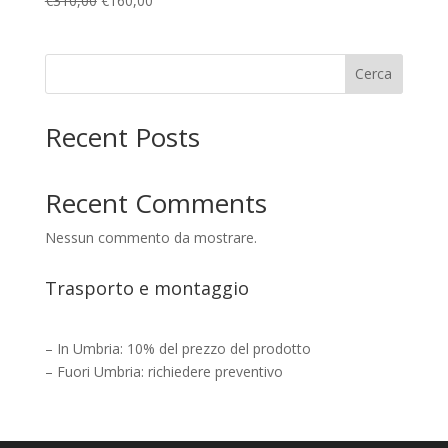
€
310,00
€
160,00
prezzo
prezzo
originale
attuale
era:
è:
Cerca
€310,00.
€160,00.
Recent Posts
Recent Comments
Nessun commento da mostrare.
Trasporto e montaggio
– In Umbria: 10% del prezzo del prodotto
– Fuori Umbria: richiedere preventivo